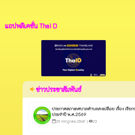
แอปพลิเคชั่น Thai D
ข่าวประชาสัมพันธ์
volume_down
ประกาศสภาเทศบาลตำบลสงเปลือย เรื่อง เรียก
ประจำปี พ.ศ.2569
25 กรกฎาคม 2569 |
23
calendar_today
visibility