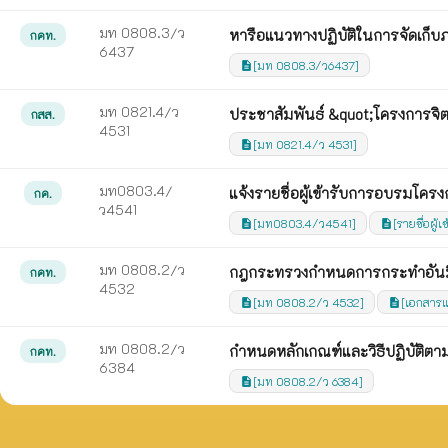
มท 0808.3/ว
หารือแนวทางปฏิบัติในการจัดเก็บภา
กคท.
6437
[มท 0808.3/ว6437]
description
มท 0821.4/ว
ประชาสัมพันธ์ &quot;โครงการจิต
กสส.
4531
[มท 0821.4/ว 4531]
description
มท0803.4/
แจ้งรายชื่อผู้เข้ารับการอบรมโค
กค.
ว4541
[มท0803.4/ว4541]
[รายชื่อผู
description
description
มท 0808.2/ว
กฎกระทรวงกำหนดการกระทำอันมีล
กคท.
4532
[มท 0808.2/ว 4532]
[เอกสาร
description
description
มท 0808.2/ว
กำหนดหลักเกณฑ์และวิธีปฏิบัติต
กคท.
6384
[มท 0808.2/ว 6384]
description