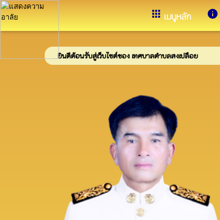
อำเภอเขาวง จังหวัดกาฬสินธุ์
apps
info
เมนูหลัก
ยินดีต้อนรับสู่เว็บไซต์ของ เทศบาลตำบลสงเปลือย