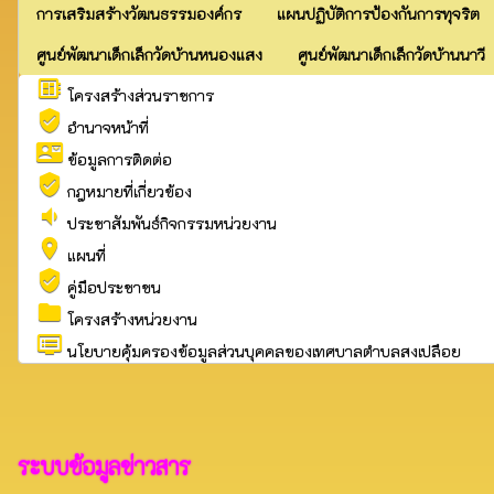
การเสริมสร้างวัฒนธรรมองค์กร
แผนปฏิบัติการป้องกันการทุจริต
ศูนย์พัฒนาเด็กเล็กวัดบ้านหนองแสง
ศูนย์พัฒนาเด็กเล็กวัดบ้านนาวี
developer_board
โครงสร้างส่วนราชการ
verified_user
อำนาจหน้าที่
contact_mail
ข้อมูลการติดต่อ
verified_user
กฎหมายที่เกี่ยวข้อง
volume_down
ประชาสัมพันธ์กิจกรรมหน่วยงาน
place
แผนที่
verified_user
คู่มือประชาชน
folder
โครงสร้างหน่วยงาน
dvr
นโยบายคุ้มครองข้อมูลส่วนบุคคลของเทศบาลตำบลสงเปลือย
ระบบข้อมูลข่าวสาร