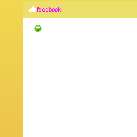
facebook
thumb_up