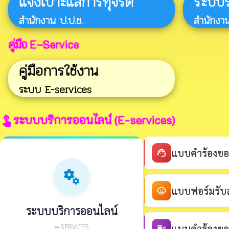
แจ้งเบาะแสการทุจริต
ระบบรั
สำนักงาน ป.ป.ช.
สำนักงาน
คู่มือ E–Service
คู่มือการใช้งาน
ระบบ E-services
ระบบบริการออนไลน์ (E-services)
touch_app
แบบคำร้องขอ
support_agent
miscellaneous_services
แบบฟอร์มรับสม
child_care
ระบบบริการออนไลน์
e-SERVICES
แบบคำร้องขอร
delete_sweep