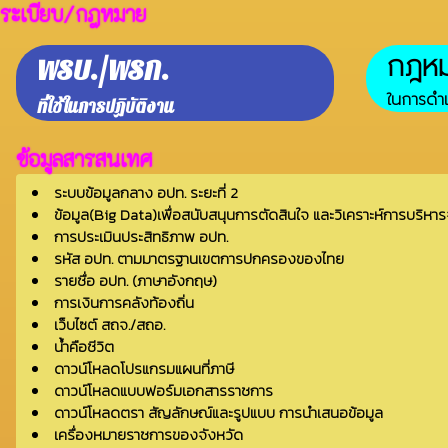
ระเบียบ/กฎหมาย
กฎหมา
พรบ./พรก.
ในการดำเ
ที่ใช้ในการปฏิบัติงาน
ข้อมูลสารสนเทศ
ระบบข้อมูลกลาง อปท. ระยะที่ 2
ข้อมูล(Big Data)เพื่อสนับสนุนการตัดสินใจ และวิเคราะห์การบริหาร
การประเมินประสิทธิภาพ อปท.
รหัส อปท. ตามมาตรฐานเขตการปกครองของไทย
รายชื่อ อปท. (ภาษาอังกฤษ)
การเงินการคลังท้องถิ่น
เว็บไซต์ สถจ./สถอ.
น้ำคือชีวิต
ดาวน์โหลดโปรแกรมแผนที่ภาษี
ดาวน์โหลดแบบฟอร์มเอกสารราชการ
ดาวน์โหลดตรา สัญลักษณ์และรูปแบบ การนำเสนอข้อมูล
เครื่องหมายราชการของจังหวัด