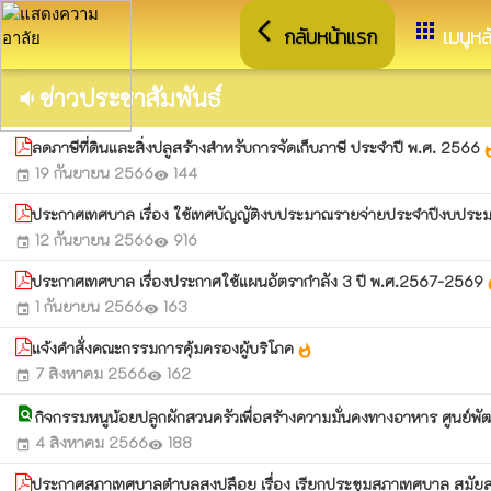
arrow_back_ios
apps
กลับหน้าแรก
เมนูหล
ข่าวประชาสัมพันธ์
volume_down
ลดภาษีที่ดินและสิ่งปลูสร้างสำหรับการจัดเก็บภาษี ประจำปี พ.ศ. 2566
what
19 กันยายน 2566
144
event
visibility
ประกาศเทศบาล เรื่อง ใช้เทศบัญญัติงบประมาณรายจ่ายประจำปีงบปร
12 กันยายน 2566
916
event
visibility
ประกาศเทศบาล เรื่องประกาศใช้แผนอัตรากำลัง 3 ปี พ.ศ.2567-2569
wh
1 กันยายน 2566
163
event
visibility
แจ้งคำสั่งคณะกรรมการคุ้มครองผู้บริโภค
whatshot
7 สิงหาคม 2566
162
event
visibility
find_in_page
กิจกรรมหนูน้อยปลูกผักสวนครัวเพื่อสร้างความมั่นคงทางอาหาร ศูนย
4 สิงหาคม 2566
188
event
visibility
ประกาศสภาเทศบาลตำบลสงปลือย เรื่อง เรียกประชุมสภาเทศบาล สมัยส