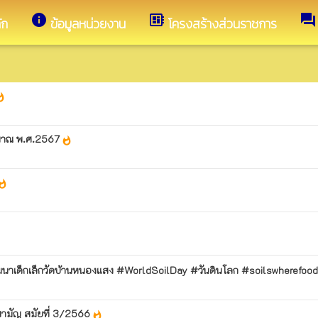
info
developer_board
forum
ัก
ข้อมูลหน่วยงาน
โครงสร้างส่วนราชการ
shot
ะมาณ พ.ศ.2567
whatshot
atshot
์พัฒนาเด็กเล็กวัดบ้านหนองแสง #WorldSoilDay #วันดินโลก #soilswherefo
ามัญ สมัยที่ 3/2566
whatshot