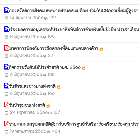
กองสวัสดิการสังคม เทศบาลตำบลสงเปลือย ร่วมกับCGออกเยี่ยมผู้สูงอายุท
14 มิถุนายน 2566
192
event
visibility
เรื่องขอความอนุเคราะห์ประชาสัมพันธ์การจ่ายเงินเบี้ยยังชีพ ประจำเดื
8 มิถุนายน 2566
199
event
visibility
มาตรการป้องกันการถือครองที่ดินแทนคนต่างด้าว
whatshot
6 มิถุนายน 2566
271
event
visibility
กิจกรรมวันต้นไม้ประจำชาติ พ.ศ. 2566
whatshot
6 มิถุนายน 2566
138
event
visibility
วันข้าวและชาวนาแห่งชาติ
whatshot
6 มิถุนายน 2566
166
event
visibility
วันป่าชุมชนแห่งชาติ
whatshot
24 พฤษภาคม 2566
137
event
visibility
รายงานผลสรุปผลสถิติผู้มารับบริการศูนย์รับเรื่องร้องเรียน/ร้องทุก
19 พฤษภาคม 2566
464
event
visibility