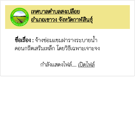
เทศบาลตำบลสงเปลือย
อำเภอเขาวง จังหวัดกาฬสินธุ์
ชื่อเรื่อง :
จ้างซ่อมแซมฝารางระบายน้ำ
คอนกรีตเสริมเหล็ก โดยวิธีเฉพาะเจาะจง
กำลังแสดงไฟล์....
เปิดไฟล์