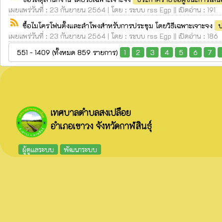
เผยแพร่วันที่ : 23 กันยายน 2564 | โดย : ระบบ rss Egp || เปิดอ่าน : 191
rss_feed
ซื้อไมโครโฟนตั้งและลำโพงสำหรับการประชุม โดยวิธีเฉพาะเจาะจง
ป
เผยแพร่วันที่ : 23 กันยายน 2564 | โดย : ระบบ rss Egp || เปิดอ่าน : 186
551 - 1409 (ทั้งหมด 859 รายการ)
1
2
3
4
5
6
7
เทศบาลตำบลสงเปลือย
อำเภอเขาวง จังหวัดกาฬสินธุ์
ผู้ดูแลระบบ
พัฒนาระบบ